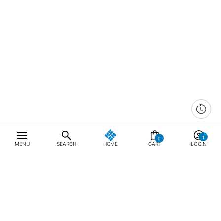
0
MENU
SEARCH
HOME
CART
LOGIN
최근 본 상품
전체삭제
ABOUT US
NOTICE
CONTACT US