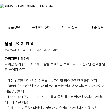
상품정보
구매후기
(45)
사이즈 정보
배송 정보
남성 보야져 FLX
VOYAGER FLX PCT
C66BM7922397
가볍지만 강력하게
뛰어난 통기성의 메쉬소재와 발을 보호하는 보호막으로 가볍지만 견고한 멀
티 하이킹 슈즈
- 메쉬 + TPU 오버레이 아웃솔 : 통풍이 잘 되어 쾌적한 착화감 유지
- Omni-Shield™ 발수 기능: 빠르게 마르는 실과 방오 처리로 습한 환경에
서도 깔끔하게
- TechLite+™ 미드솔: 가볍고 반응력 좋은 폼으로 뛰어난 쿠셔닝, 안정성,
에너지 리턴 제공
- 입체 구조 아웃솔 : 다양한 지형에서도 유연하고 안정적인 보행 지원