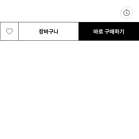
장바구니
바로 구매하기
남성 보야져 FLX
95,000원
최근 본 상품
전체삭제
ABOUT US
NOTICE
CONTACT US
컬럼비아 대표번호
매장고객 및 AS문의
080-540-0277
평일 09:30~17:30
온라인 스토어 고객센터
온라인몰 고객 문의
1800-1784
평일 10:00~17:00