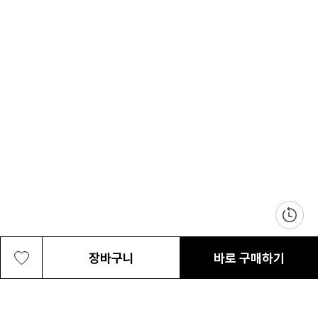
장바구니
바로 구매하기
공용 트레일 트레블러 28L 백팩
76,300원
최근 본 상품
전체삭제