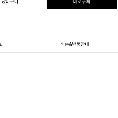
장바구니
바로구매
보
배송&반품안내