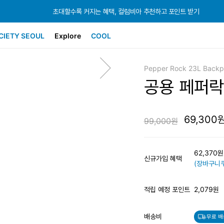
초대할수록 커지는 혜택, 컬럼비아 추천하고 포인트 받기
초대할수록 커지는 혜택, 컬럼비아 추천하고 포인트 받기
초대할수록 커지는 혜택, 컬럼비아 추천하고 포인트 받기
CIETY SEOUL
Explore
COOL
Pepper Rock 23L Back
공용 페퍼락
69,300
99,000원
62,370
신규가입 혜택
(장바구니쿠
적립 예정 포인트
2,079원
배송비
무료 배