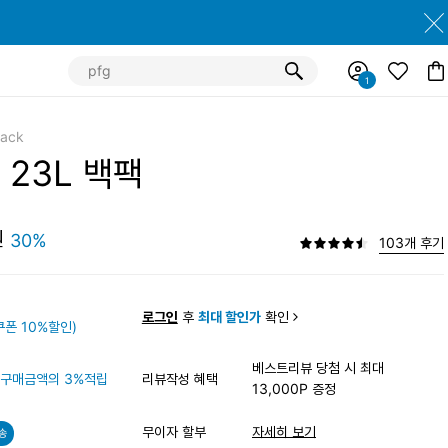
pack
 23L 백팩
원
30%
103개 후기
원
로그인
후
최대 할인가
확인
폰 10%할인)
베스트리뷰 당첨 시 최대
구매금액의 3%적립
리뷰작성 혜택
13,000P 증정
무이자 할부
자세히 보기
송