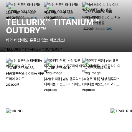
남성 픽프릭 러쉬 샌들
여성 픽프릭 러쉬 샌들
남성 쓰라이브 리바이브 맥스
103,200원
129,000원
20%
103,200원
129,000원
20%
TELLURIX™ TITANIUM™
브리즈 메쉬 샌들
OUTDRY™
127,200원
159,000원
20%
비와 바람에도 흔들림 없는 퍼포먼스!
남성 텔루릭스 타이타늄 아웃
HIKING
드라이 와이드
[추영우 착용] 남성 텔루릭스
[추영우 착용] 남성 텔루릭스
TRAI
타이타늄 아웃드라이 와이드
타이타늄 아웃드라이 와이드
219,000원
컬럼비아와 함께 일상을 벗어나
219,000원
219,000원
하이킹, 트레킹 등 아웃도어 활동을 즐겨보세요.
최고의 기술
자세히 보기
자세히 보