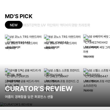
MD'S PICK
NEW
BEST
강력한 UV 차단
워터 액티비티
경량 트레킹화
남성 코노스 TRS 아웃드라이
여성 코노스 TRS 아웃드라이
남성 슈페리어 써밋 그리
189,000원
189,000원
자켓
159,000원
[공식몰 단독] 공용 버드리 라이
남성 스텔스 스프링 프린티드 긴
남성 스텔스 스프링 라인
트 18L 백팩
팔 러닝 티셔츠
쇼츠(5인치)
CURATOR’S REVIEW
89,000원
109,000원
79,000원
여름의 경쾌함을 담은 퍼포먼스 샌들