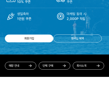
10% 쿠폰
쿠폰
생일축하
마케팅 동의 시
1만원 쿠폰
2,000P 적립
회원가입
멤버십 혜택
매장 안내
단체 구매
회사소개