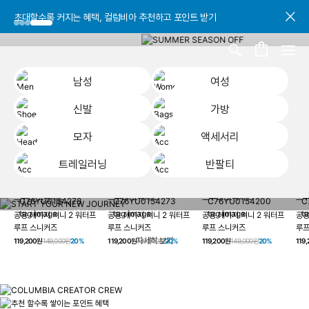
초대할수록 커지는 혜택, 컬럼비아 추천하고 포인트 받기
초대할수록 커지는 혜택, 컬럼비아 추천하고 포인트 받기
초대할수록 커지는 혜택, 컬럼비아 추천하고 포인트 받기
남성
여성
신발
가방
모자
액세서리
트레일러닝
반팔티
START YOUR
남성
여성
신발
가방
모자
액세서리
트레일러닝
반
NEW JOURNEY
헤이지 져니 New 컬러 UP TO 20% OFF
공용 헤이지 져니 2 워터프
공용 헤이지 져니 2 워터프
공용 헤이지 져니 2 워터프
공용
루프 스니커즈
루프 스니커즈
루프 스니커즈
루프
자세히 보기
119,200원
149,000원
20%
119,200원
149,000원
20%
119,200원
149,000원
20%
119