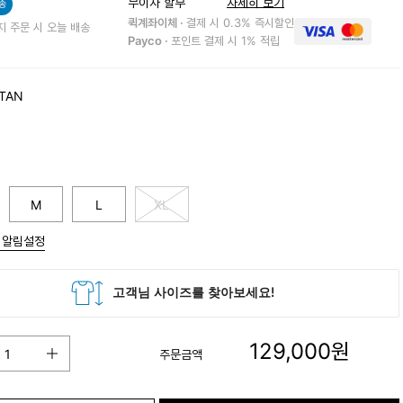
무이자 할부
자세히 보기
송
퀵계좌이체 ·
결제 시 0.3% 즉시할인
지 주문 시 오늘 배송
Payco ·
포인트 결제 시 1% 적립
 TAN
M
L
XL
 알림설정
129,000
원
주문금액