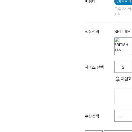
배송비
무료 배
오후 2시까
시작
색상선택
BRITISH
사이즈 선택
S
재입고
수량선택