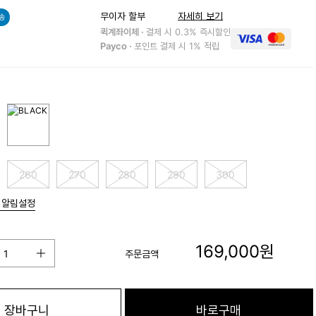
무이자 할부
자세히 보기
송
퀵계좌이체 ·
결제 시 0.3% 즉시할인
Payco ·
포인트 결제 시 1% 적립
260
270
280
290
300
 알림설정
169,000
원
주문금액
장바구니
바로구매