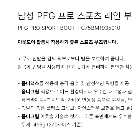
남성 PFG 프로 스포츠 레인 
PFG PRO SPORT BOOT
C75BM1935010
아웃도어 활동시 착용하기 좋은 스포츠 부츠입니다.
고무로 신발을 감싸 외부로부터 발을 보호하여 줍니다.
발목에 밴딩을 사용하여 신고 벗기에 편리하며 편안한 착
-
옴니맥스
를 적용해 충격 흡수 및 안정적인 워킹을 제공
-
옴니그립
적용으로 어느 환경에서나 우수한 내구성과 접
- 테크라이트+™ 미드솔: 가벼운 반응성 폼으로 쿠셔닝, 
- 앞발의 깊은 플렉스 그루브: 자연스러운 보행을 돕고 
-
옴니그립
아웃솔 기술로 젖거나 마른 표면에서도 우수한
- 무게: 495g (270사이즈 기준)