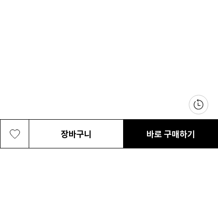
장바구니
바로 구매하기
트레일 트레블 워터보틀 물병 파우치
35,000원
최근 본 상품
전체삭제
ABOUT US
NOTICE
CONTACT US