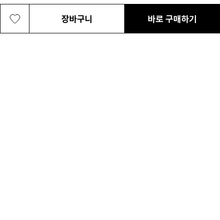
장바구니
바로 구매하기
공용 트리플 캐니언 24L 백팩
149,000원
최근 본 상품
전체삭제
ABOUT US
NOTICE
CONTACT US
컬럼비아 대표번호
매장고객 및 AS문의
080-540-0277
평일 09:30~17:30
온라인 스토어 고객센터
온라인몰 고객 문의
1800-1784
평일 10:00~17:00
컬럼비아스포츠웨어코리아
대표이사 : MC PIKE JEFFREY SHON