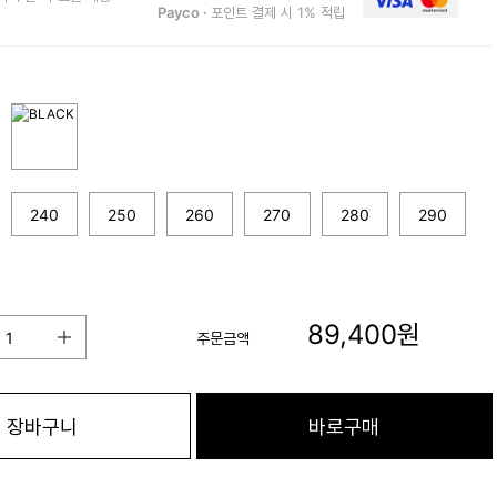
Payco ·
포인트 결제 시 1% 적립
240
250
260
270
280
290
89,400
원
주문금액
장바구니
바로구매