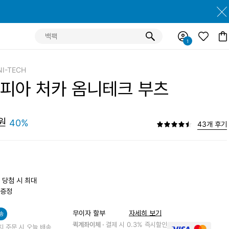
I-TECH
피아 처카 옴니테크 부츠
원
40%
43개 후기
 당첨 시 최대
 증정
무이자 할부
자세히 보기
송
퀵계좌이체 ·
결제 시 0.3% 즉시할인
지 주문 시 오늘 배송