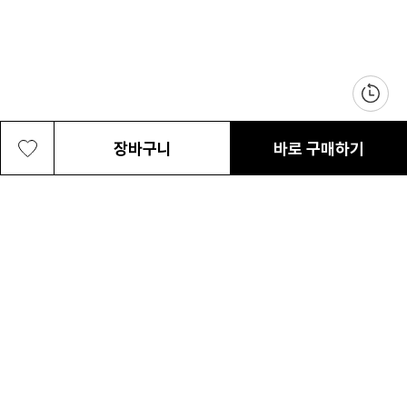
장바구니
바로 구매하기
공용 스트림 패디드 숄더백
28,000원
최근 본 상품
전체삭제
ABOUT US
NOTICE
CONTACT US
컬럼비아 대표번호
매장고객 및 AS문의
080-540-0277
평일 09:30~17:30