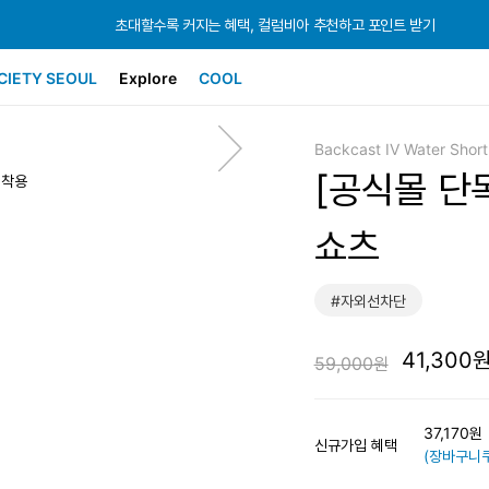
초대할수록 커지는 혜택, 컬럼비아 추천하고 포인트 받기
초대할수록 커지는 혜택, 컬럼비아 추천하고 포인트 받기
초대할수록 커지는 혜택, 컬럼비아 추천하고 포인트 받기
CIETY SEOUL
Explore
COOL
Backcast IV Water Short
[공식몰 단독
 착용
쇼츠
#자외선차단
41,300
59,000원
37,170
신규가입 혜택
(장바구니쿠