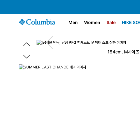
Men
Women
Sale
HIKE SO
184cm, M사이즈