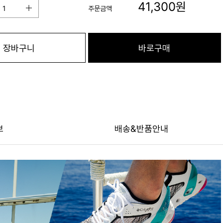
41,300
원
주문금액
장바구니
바로구매
보
배송&반품안내