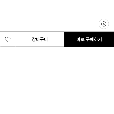
장바구니
바로 구매하기
공용 본레 포레스트 20L 패커블 경량 백
69,000원
최근 본 상품
전체삭제
팩
ABOUT US
NOTICE
CONTACT US
컬럼비아 대표번호
매장고객 및 AS문의
080-540-0277
평일 09:30~17:30