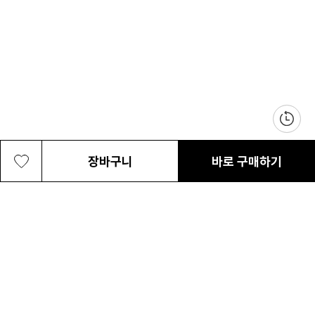
장바구니
바로 구매하기
남여공용 365 트랙™ 스몰백
79,000원
최근 본 상품
전체삭제
ABOUT US
NOTICE
CONTACT US