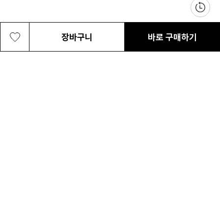
장바구니
바로 구매하기
공용 와일드 우드 45L +5L 백팩
255,000원
최근 본 상품
전체삭제
ABOUT US
NOTICE
CONTACT US
컬럼비아 대표번호
매장고객 및 AS문의
080-540-0277
평일 09:30~17:30
온라인 스토어 고객센터
온라인몰 고객 문의
1800-1784
평일 10:00~17:00