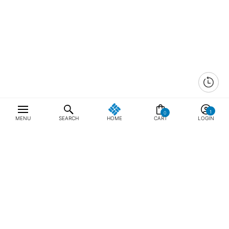
0
MENU
SEARCH
HOME
CART
LOGIN
최근 본 상품
전체삭제
ABOUT US
NOTICE
CONTACT US