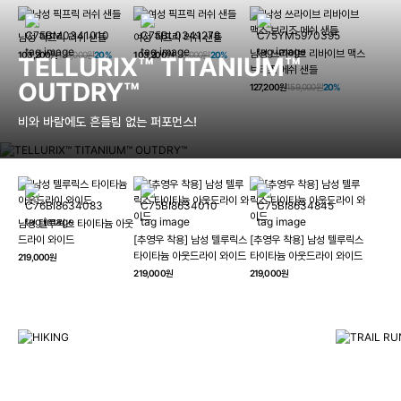
남성 픽프릭 러쉬 샌들
여성 픽프릭 러쉬 샌들
남성 쓰라이브 리바이브 맥스
103,200원
129,000원
20%
103,200원
129,000원
20%
TELLURIX™ TITANIUM™
브리즈 메쉬 샌들
OUTDRY™
127,200원
159,000원
20%
비와 바람에도 흔들림 없는 퍼포먼스!
남성 텔루릭스 타이타늄 아웃
HIKING
드라이 와이드
[추영우 착용] 남성 텔루릭스
[추영우 착용] 남성 텔루릭스
TRAI
타이타늄 아웃드라이 와이드
타이타늄 아웃드라이 와이드
219,000원
컬럼비아와 함께 일상을 벗어나
219,000원
219,000원
하이킹, 트레킹 등 아웃도어 활동을 즐겨보세요.
최고의 기술
자세히 보기
자세히 보