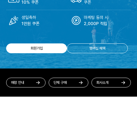
10% 쿠폰
쿠폰
생일축하
마케팅 동의 시
1만원 쿠폰
2,000P 적립
회원가입
멤버십 혜택
매장 안내
단체 구매
회사소개