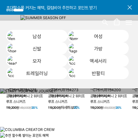
초대할수록 커지는 혜택, 컬럼비아 추천하고 포인트 받기
초대할수록 커지는 혜택, 컬럼비아 추천하고 포인트 받기
초대할수록 커지는 혜택, 컬럼비아 추천하고 포인트 받기
남성
여성
신발
가방
모자
액세서리
트레일러닝
반팔티
START YOUR
남성
여성
신발
가방
모자
액세서리
트레일러닝
반
NEW JOURNEY
헤이지 져니 New 컬러 UP TO 20% OFF
공용 헤이지 져니 2 워터프
공용 헤이지 져니 2 워터프
공용 헤이지 져니 2 워터프
공용
루프 스니커즈
루프 스니커즈
루프 스니커즈
루프
자세히 보기
119,200원
149,000원
20%
119,200원
149,000원
20%
119,200원
149,000원
20%
119