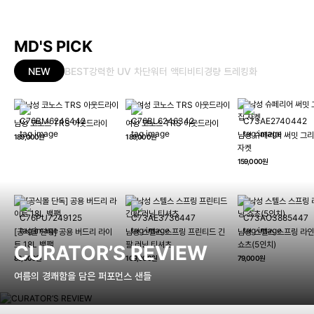
MD'S PICK
NEW
BEST
강력한 UV 차단
워터 액티비티
경량 트레킹화
남성 코노스 TRS 아웃드라이
여성 코노스 TRS 아웃드라이
남성 슈페리어 써밋 그리
189,000원
189,000원
자켓
159,000원
[공식몰 단독] 공용 버드리 라이
남성 스텔스 스프링 프린티드 긴
남성 스텔스 스프링 라인
트 18L 백팩
팔 러닝 티셔츠
쇼츠(5인치)
CURATOR’S REVIEW
89,000원
109,000원
79,000원
여름의 경쾌함을 담은 퍼포먼스 샌들