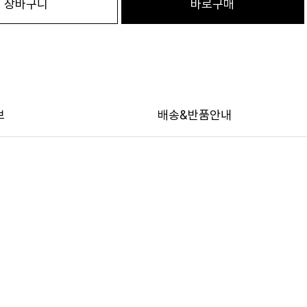
장바구니
바로구매
보
배송&반품안내