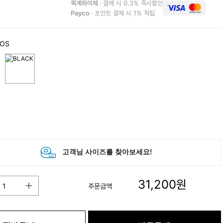
퀵계좌이체 ·
결제 시 0.3% 즉시할인
Payco ·
포인트 결제 시 1% 적립
 OS
31,200
원
주문금액