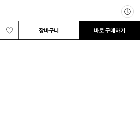
장바구니
바로 구매하기
공용 스트림 사코슈 백
31,200원
최근 본 상품
전체삭제
ABOUT US
NOTICE
CONTACT US
컬럼비아 대표번호
매장고객 및 AS문의
080-540-0277
평일 09:30~17:30
온라인 스토어 고객센터
온라인몰 고객 문의
1800-1784
평일 10:00~17:00