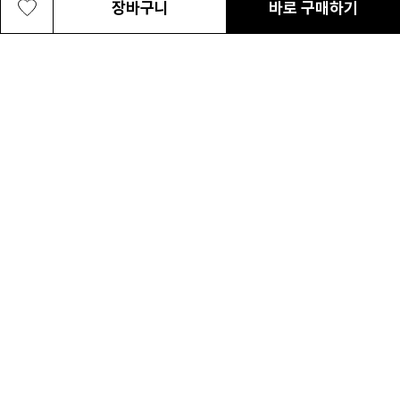
장바구니
바로 구매하기
여성 텔루릭스 타이타늄 아웃드라이 와이
219,000원
최근 본 상품
전체삭제
드
ABOUT US
NOTICE
CONTACT US
컬럼비아 대표번호
매장고객 및 AS문의
080-540-0277
평일 09:30~17:30
온라인 스토어 고객센터
온라인몰 고객 문의
1800-1784
평일 10:00~17:00
컬럼비아스포츠웨어코리아
대표이사 : MC PIKE JEFFREY SHON
사업자등록번호 : 120-81-63458