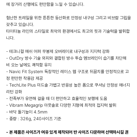
에 장거리 산행에도 편안함을 느낄 수 있습니다.
험난한 트레일을 위한 튼튼한 등산화로 안정성 내구성 그리고 비브람 그립을
갖추고 있습니다.
타이타늄 라인의 스타일로 최악의 환경에서도 최고의 핏과 기술력을 발휘합
니다.
- 테크니컬 메쉬 어퍼 무봉제 오버레이로 내구성과 지지력 강화
- OutDry 방수 기술 외피와 결합된 방수 투습 멤브레인이 습기를 차단해
비 오는 날에도 쾌적함 유지
- Navic Fit System 독창적인 레이스 웹 구조로 뒤꿈치를 안정적으로 고
정 편안한 착용감 제공
- TechLite Plus 미드솔 가볍고 반응성 높은 폼으로 쿠셔닝 안정성 에너지
리턴 강화
- 전족부가 유연해 걸을 때 더 편안하고 효율적인 보행에 도움
- Vibram Megagrip 아웃솔로 다양한 지형에 최적의 접지력 발휘
- 바닥 돌기높이 4.5mm
- 중량 : 326g, 240사이즈 기준
- 본 제품은 사이즈가 여유 있게 제작되어 반 사이즈 다운하여 선택하시길 권