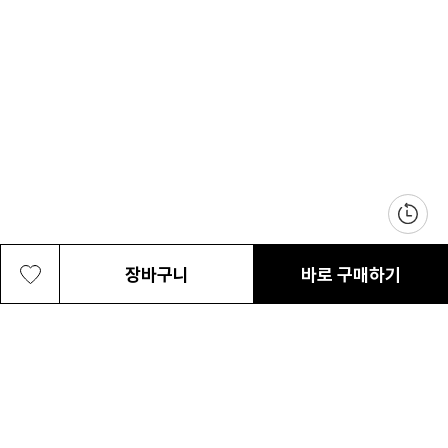
장바구니
바로 구매하기
남여공용 엔조이 365™ II 캡
69,000원
최근 본 상품
전체삭제
ABOUT US
NOTICE
CONTACT US