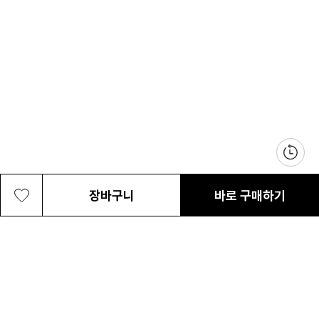
장바구니
바로 구매하기
남여공용 엔조이 365™ II 캡
69,000원
최근 본 상품
전체삭제
ABOUT US
NOTICE
CONTACT US