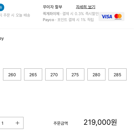
무이자 할부
자세히 보기
송
퀵계좌이체 ·
결제 시 0.3% 즉시할인
지 주문 시 오늘 배송
Payco ·
포인트 결제 시 1% 적립
ey
260
265
270
275
280
285
219,000
원
주문금액