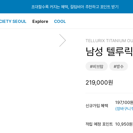
초대할수록 커지는 혜택, 컬럼비아 추천하고 포인트 받기
초대할수록 커지는 혜택, 컬럼비아 추천하고 포인트 받기
초대할수록 커지는 혜택, 컬럼비아 추천하고 포인트 받기
CIETY SEOUL
Explore
COOL
TELLURIX TITANIUM O
남성 텔루릭
#비브람
#방수
219,000원
197,10
신규가입 혜택
(장바구니쿠
적립 예정 포인트
10,950원