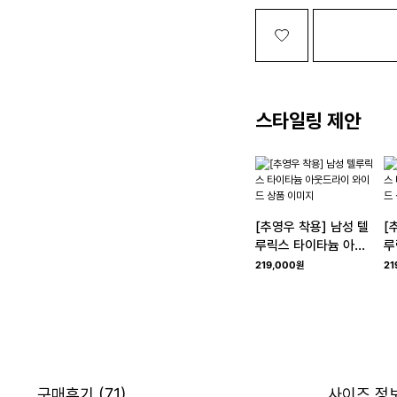
스타일링 제안
[추영우 착용] 남성 텔
[
루릭스 타이타늄 아웃
루
드라이 와이드
드
219,000원
21
구매후기
(71)
사이즈 정