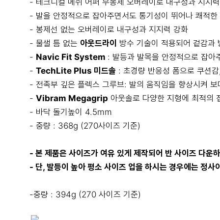
- 테크니컬 메쉬 어퍼 무봉제 오버레이로 내구성과 지지력
- 발을 안정적으로 잡아주면서도 통기성이 뛰어나 쾌적한
- 봉제선 없는 오버레이로 내구성과 지지력 강화
- 물샐 틈 없는
아웃드라이
방수 기술이 적용되어 겉감과 
-
Navic Fit System
: 발등과 발목을 안정적으로 잡
-
TechLite Plus 미드솔
: 초경량 반응성 폼으로 쿠션감
- 전족부 깊은 플렉스 그루브: 발의 움직임을 향상시켜 보
-
Vibram Megagrip
아웃솔로 다양한 지형에 최적의 접
- 바닥 돌기높이 4.5mm
- 중량 : 368g (270사이즈 기준)
- 본 제품은 사이즈가 여유 있게 제작되어 반 사이즈 다운
- 단, 발등이 높아 평소 사이즈 업을 하시는 경우에는 정
-중량 : 394g (270 사이즈 기준)