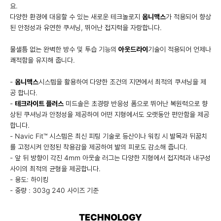
요.
다양한 환경에 대응할 수 있는 새로운 테크놀로지
옴니맥스
가 적용되어 향상
된 안정성과 유연한 쿠셔닝, 뛰어난 접지력을 자랑합니다.
물샐틈 없는 완벽한 방수 및 투습 기능의
아웃드라이
기술이 적용되어 언제나
쾌적함을 유지해 줍니다.
-
옴니맥스
시스템을 활용하여 다양한 조건의 지면에서 최적의 쿠셔닝을 제
공 합니다.
-
테크라이트 플러스
미드솔은 초경량 반응성 폼으로 뛰어난 복원력으로 향
상된 쿠셔닝과 안정성을 제공하여 어떤 지형에서도 오랫동안 편안함을 제공
합니다.
- Navic Fit™ 시스템은 최신 피팅 기술로 등산이나 워킹 시 발목과 뒤꿈치
를 고정시켜 안정된 착용감을 제공하여 발의 피로도 감소해 줍니다.
- 앞 뒤 방향이 각진 4mm 아웃솔 러그는 다양한 지형에서 접지력과 내구성
사이의 최적의 균형을 제공합니다.
- 용도: 하이킹
- 중량 : 303g 240 사이즈 기준
TECHNOLOGY