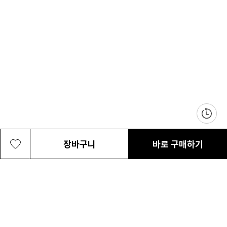
장바구니
바로 구매하기
여성 픽프릭 러쉬 아웃드라이 와이드
199,000원
최근 본 상품
전체삭제
ABOUT US
NOTICE
CONTACT US