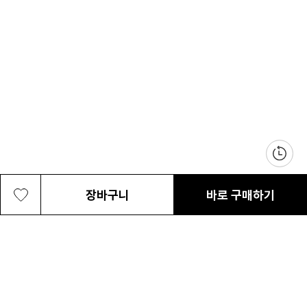
장바구니
바로 구매하기
여성 픽프릭 러쉬 아웃드라이 와이드
199,000원
최근 본 상품
전체삭제
ABOUT US
NOTICE
CONTACT US