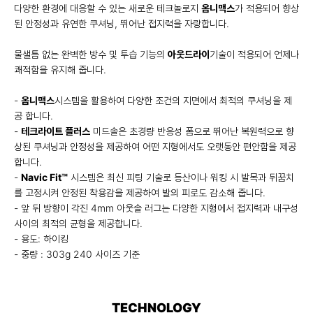
다양한 환경에 대응할 수 있는 새로운 테크놀로지
옴니맥스
가 적용되어 향상
된 안정성과 유연한 쿠셔닝, 뛰어난 접지력을 자랑합니다.
물샐틈 없는 완벽한 방수 및 투습 기능의
아웃드라이
기술이 적용되어 언제나
쾌적함을 유지해 줍니다.
-
옴니맥스
시스템을 활용하여 다양한 조건의 지면에서 최적의 쿠셔닝을 제
공 합니다.
-
테크라이트 플러스
미드솔은 초경량 반응성 폼으로 뛰어난 복원력으로 향
상된 쿠셔닝과 안정성을 제공하여 어떤 지형에서도 오랫동안 편안함을 제공
합니다.
-
Navic Fit™
시스템은 최신 피팅 기술로 등산이나 워킹 시 발목과 뒤꿈치
를 고정시켜 안정된 착용감을 제공하여 발의 피로도 감소해 줍니다.
- 앞 뒤 방향이 각진 4mm 아웃솔 러그는 다양한 지형에서 접지력과 내구성
사이의 최적의 균형을 제공합니다.
- 용도: 하이킹
- 중량 : 303g 240 사이즈 기준
TECHNOLOGY