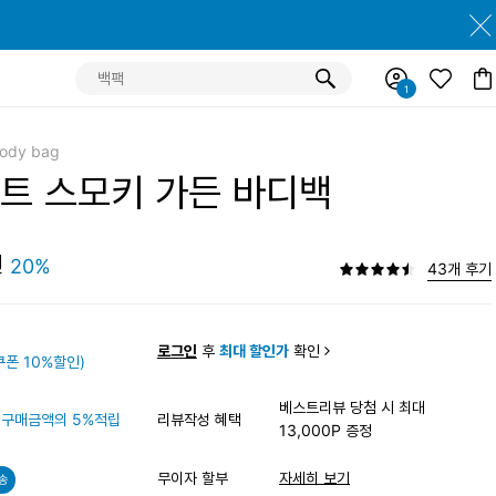
Body bag
트 스모키 가든 바디백
원
20%
43개 후기
원
로그인
후
최대 할인가
확인
폰 10%할인)
베스트리뷰 당첨 시 최대
구매금액의 5%적립
리뷰작성 혜택
13,000P 증정
무이자 할부
자세히 보기
송