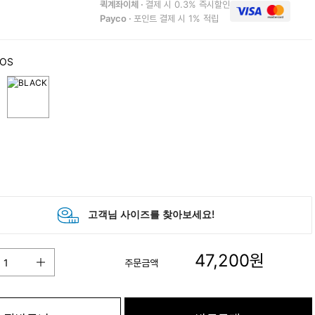
퀵계좌이체 ·
결제 시 0.3% 즉시할인
Payco ·
포인트 결제 시 1% 적립
 OS
47,200
원
주문금액