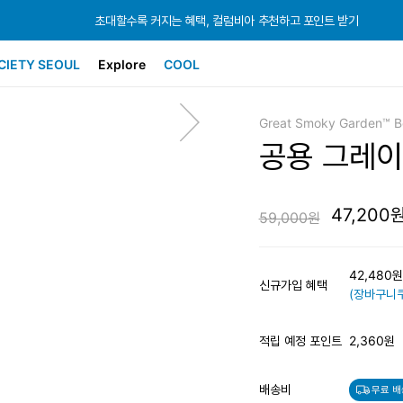
초대할수록 커지는 혜택, 컬럼비아 추천하고 포인트 받기
초대할수록 커지는 혜택, 컬럼비아 추천하고 포인트 받기
초대할수록 커지는 혜택, 컬럼비아 추천하고 포인트 받기
CIETY SEOUL
Explore
COOL
Great Smoky Garden™ 
공용 그레이
47,200
59,000원
42,480
신규가입 혜택
(장바구니쿠
적립 예정 포인트
2,360원
배송비
무료 배