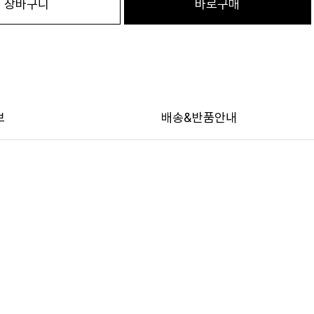
장바구니
바로구매
보
배송&반품안내