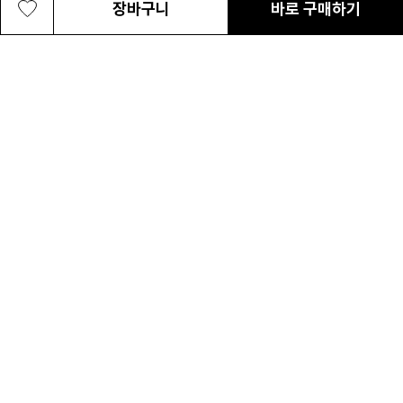
장바구니
바로 구매하기
공용 그레이트 스모키 가든 바디백
47,200원
최근 본 상품
전체삭제
ABOUT US
NOTICE
CONTACT US
컬럼비아 대표번호
매장고객 및 AS문의
080-540-0277
평일 09:30~17:30
온라인 스토어 고객센터
온라인몰 고객 문의
1800-1784
평일 10:00~17:00
컬럼비아스포츠웨어코리아
대표이사 : MC PIKE JEFFREY SHON
사업자등록번호 : 120-81-63458