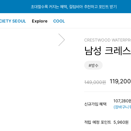
초대할수록 커지는 혜택, 컬럼비아 추천하고 포인트 받기
초대할수록 커지는 혜택, 컬럼비아 추천하고 포인트 받기
초대할수록 커지는 혜택, 컬럼비아 추천하고 포인트 받기
CIETY SEOUL
Explore
COOL
CRESTWOOD WATERPR
남성 크레
#방수
119,20
149,000원
107,28
신규가입 혜택
(장바구니쿠
적립 예정 포인트
5,960원