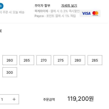
무이자 할부
자세히 보기
송
퀵계좌이체 ·
결제 시 0.3% 즉시할인
지 주문 시 오늘 배송
Payco ·
포인트 결제 시 1% 적립
E
260
265
270
275
280
285
300
119,200
원
주문금액