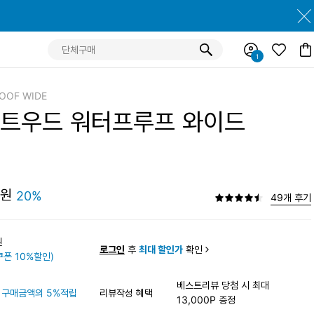
OOF WIDE
스트우드 워터프루프 와이드
0원
20%
49개 후기
0원
로그인
후
최대 할인가
확인
폰 10%할인)
베스트리뷰 당첨 시 최대
구매금액의 5%적립
리뷰작성 혜택
13,000P 증정