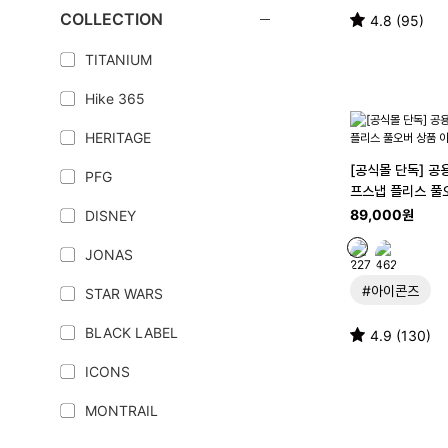
COLLECTION
4.8 (95)
TITANIUM
Hike 365
HERITAGE
[공식몰 단독] 공
PFG
프스냅 플리스 풀
89,000원
DISNEY
JONAS
#아이콘즈
STAR WARS
BLACK LABEL
4.9 (130)
ICONS
MONTRAIL