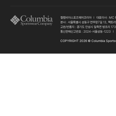
컬럼비아스포츠웨어코리아
l
대표이사 : MC 
본사 : 서울특별시 성동구 연무장7길 13, 팩토리
교환/반품지 : 경기도 안성시 일죽면 방초리 17
통신판매신고번호 : 2024-서울성동-1223
l
COPYRIGHT 2026 © Columbia Sports