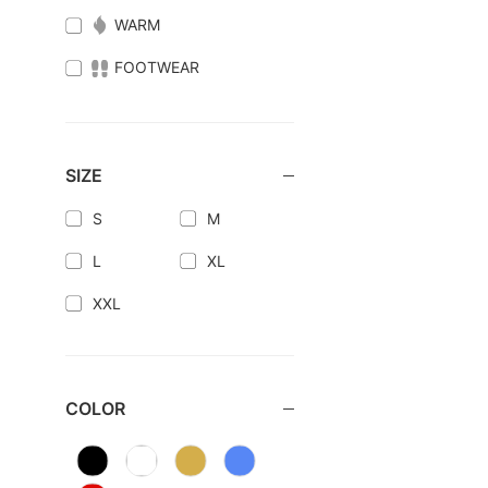
WARM
FOOTWEAR
SIZE
S
M
L
XL
XXL
COLOR