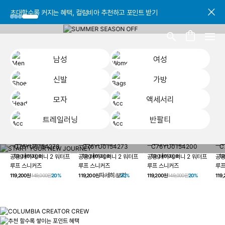
초대할수록 커지는 혜택, 컬럼비아 추천하고 포인트 받기
초대할수록 커지는 혜택, 컬럼비아 추천하고 포인트 받기
초대할수록 커지는 혜택, 컬럼비아 추천하고 포인트 받기
남성
여성
신발
가방
모자
액세서리
트레일러닝
반팔티
START YOUR
남성
여성
신발
가방
모자
액세서리
트레일러닝
반
NEW JOURNEY
헤이지 져니 New 컬러 UP TO 20% OFF
공용 헤이지 져니 2 워터프
공용 헤이지 져니 2 워터프
공용 헤이지 져니 2 워터프
공용
루프 스니커즈
루프 스니커즈
루프 스니커즈
루프
자세히 보기
119,200원
149,000원
20%
119,200원
149,000원
20%
119,200원
149,000원
20%
119