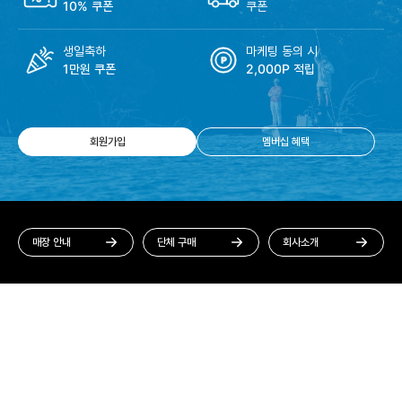
10% 쿠폰
쿠폰
생일축하
마케팅 동의 시
1만원 쿠폰
2,000P 적립
회원가입
멤버십 혜택
매장 안내
단체 구매
회사소개