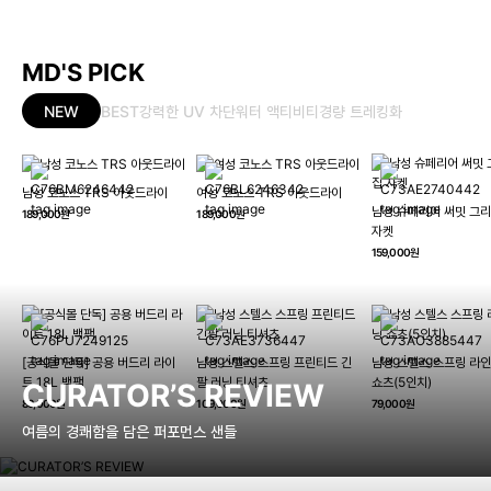
MD'S PICK
NEW
BEST
강력한 UV 차단
워터 액티비티
경량 트레킹화
남성 코노스 TRS 아웃드라이
여성 코노스 TRS 아웃드라이
남성 슈페리어 써밋 그리
189,000원
189,000원
자켓
159,000원
[공식몰 단독] 공용 버드리 라이
남성 스텔스 스프링 프린티드 긴
남성 스텔스 스프링 라인
트 18L 백팩
팔 러닝 티셔츠
쇼츠(5인치)
CURATOR’S REVIEW
89,000원
109,000원
79,000원
여름의 경쾌함을 담은 퍼포먼스 샌들