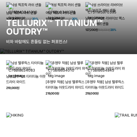
남성 픽프릭 러쉬 샌들
여성 픽프릭 러쉬 샌들
남성 쓰라이브 리바이브 맥스
103,200원
129,000원
20%
103,200원
129,000원
20%
TELLURIX™ TITANIUM™
브리즈 메쉬 샌들
OUTDRY™
127,200원
159,000원
20%
비와 바람에도 흔들림 없는 퍼포먼스!
남성 텔루릭스 타이타늄 아웃
HIKING
드라이 와이드
[추영우 착용] 남성 텔루릭스
[추영우 착용] 남성 텔루릭스
TRAI
타이타늄 아웃드라이 와이드
타이타늄 아웃드라이 와이드
219,000원
컬럼비아와 함께 일상을 벗어나
219,000원
219,000원
하이킹, 트레킹 등 아웃도어 활동을 즐겨보세요.
최고의 기술
자세히 보기
자세히 보