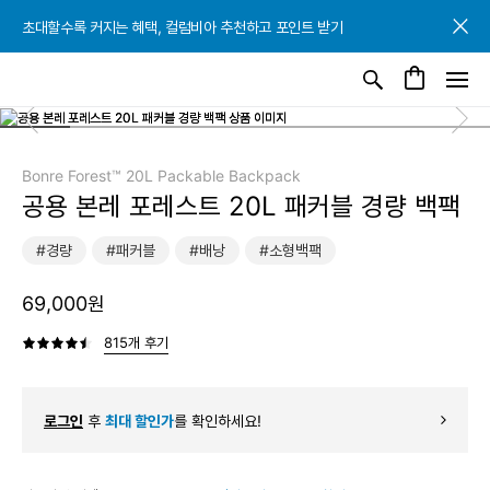
초대할수록 커지는 혜택, 컬럼비아 추천하고 포인트 받기
초대할수록 커지는 혜택, 컬럼비아 추천하고 포인트 받기
초대할수록 커지는 혜택, 컬럼비아 추천하고 포인트 받기
Bonre Forest™ 20L Packable Backpack
공용 본레 포레스트 20L 패커블 경량 백팩
#경량
#패커블
#배낭
#소형백팩
69,000원
815개 후기
로그인
후
최대 할인가
를 확인하세요!