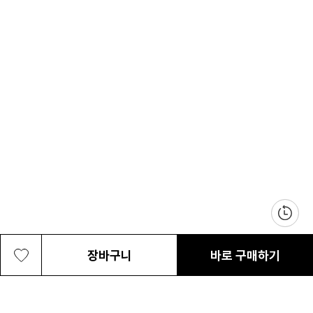
장바구니
바로 구매하기
공용 본레 포레스트 20L 패커블 경량 백
69,000원
최근 본 상품
전체삭제
팩