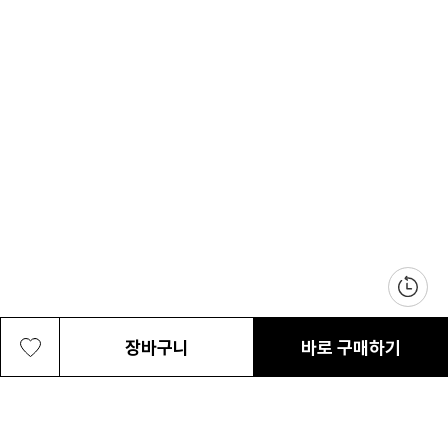
장바구니
바로 구매하기
공용 본레 포레스트 20L 패커블 경량 백
69,000원
최근 본 상품
전체삭제
팩