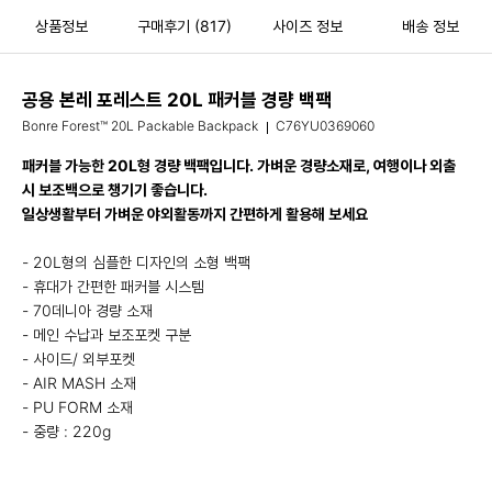
상품정보
구매후기
(817)
사이즈 정보
배송 정보
공용 본레 포레스트 20L 패커블 경량 백팩
Bonre Forest™ 20L Packable Backpack
C76YU0369060
패커블 가능한 20L형 경량 백팩입니다. 가벼운 경량소재로, 여행이나 외출
시 보조백으로 챙기기 좋습니다.
일상생활부터 가벼운 야외활동까지 간편하게 활용해 보세요
- 20L형의 심플한 디자인의 소형 백팩
- 휴대가 간편한 패커블 시스템
- 70데니아 경량 소재
- 메인 수납과 보조포켓 구분
- 사이드/ 외부포켓
- AIR MASH 소재
- PU FORM 소재
- 중량 : 220g