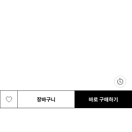
장바구니
바로 구매하기
남성 카시아 프로 ODX 쉘 방수자켓
399,000원
최근 본 상품
전체삭제