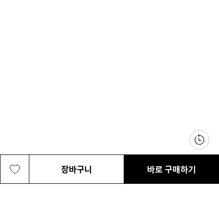
장바구니
바로 구매하기
여성 카시아 프로 ODX 쉘 방수자켓
399,000원
최근 본 상품
전체삭제