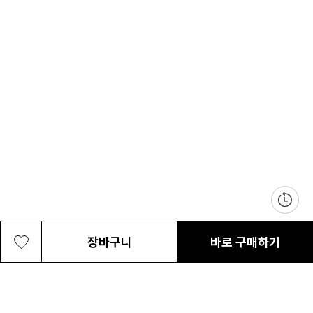
장바구니
바로 구매하기
여성 카시아 프로 ODX 쉘 방수자켓
399,000원
최근 본 상품
전체삭제