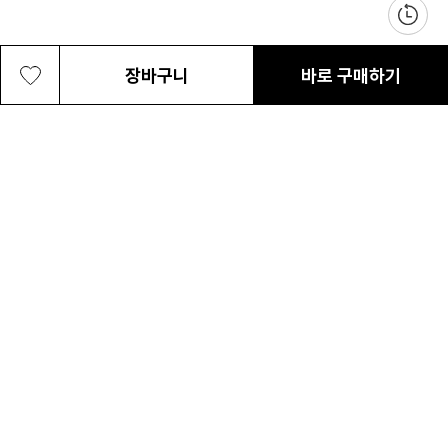
장바구니
바로 구매하기
공용 타이거 브룩 여행용 파우치
40,000원
최근 본 상품
전체삭제
ABOUT US
NOTICE
CONTACT US
컬럼비아 대표번호
매장고객 및 AS문의
080-540-0277
평일 09:30~17:30
온라인 스토어 고객센터
온라인몰 고객 문의
1800-1784
평일 10:00~17:00