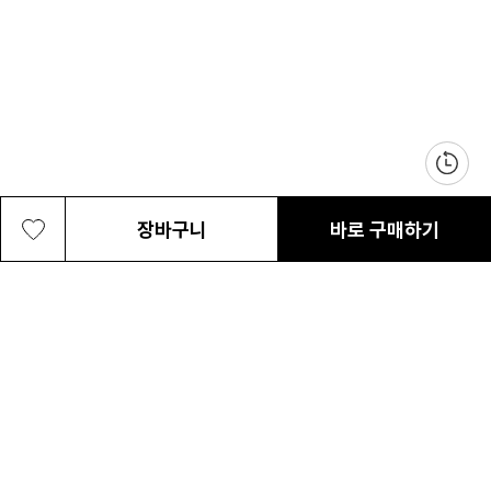
장바구니
바로 구매하기
여성 산투이트파스 Ⅱ 장갑
42,000원
최근 본 상품
전체삭제
ABOUT US
NOTICE
CONTACT US