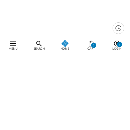
0
MENU
SEARCH
HOME
CART
LOGIN
최근 본 상품
전체삭제
ABOUT US
NOTICE
CONTACT US
컬럼비아 대표번호
매장고객 및 AS문의
080-540-0277
평일 09:30~17:30