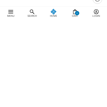
0
MENU
SEARCH
HOME
CART
LOGIN
최근 본 상품
전체삭제
ABOUT US
NOTICE
CONTACT US
컬럼비아 대표번호
매장고객 및 AS문의
080-540-0277
평일 09:30~17:30
온라인 스토어 고객센터
온라인몰 고객 문의
1800-1784
평일 10:00~17:00
컬럼비아스포츠웨어코리아