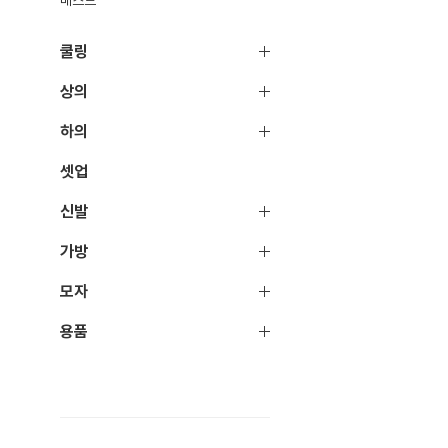
쿨링
상의
하의
셋업
신발
가방
모자
용품