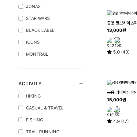
JONAS
STAR WARS
공용 코브하이츠파
BLACK LABEL
13,000원
ICONS
5.0 (40)
MONTRAIL
ACTIVITY
공용 리버메듀파인
HIKING
15,000원
CASUAL & TRAVEL
FISHING
4.9 (17)
TRAIL RUNNING