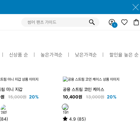
신상품 순
높은가격순
낮은가격순
할인율 높은 순
트림 미니 지갑
공용 스트림 코인 케이스
0원
15,000원
20%
10,400원
13,000원
20%
(84)
4.9 (85)