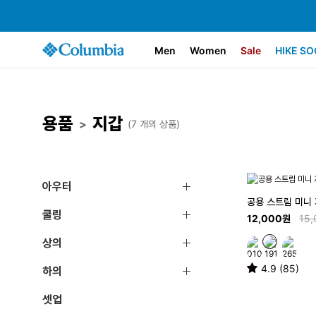
Men
Women
Sale
HIKE SO
용품
지갑
>
(7 개의 상품)
아우터
공용 스트림 미니
쿨링
12,000원
15
상의
4.9 (85)
하의
셋업