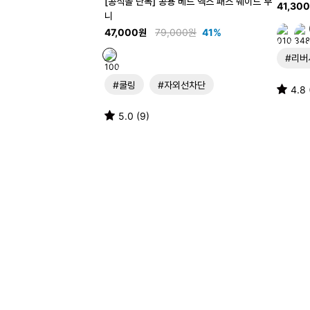
[공식몰 단독] 공용 베드 엑스 패스 쉐이드 부
41,30
니
47,000원
79,000원
41%
#리버
#쿨링
#자외선차단
4.8 
5.0 (9)