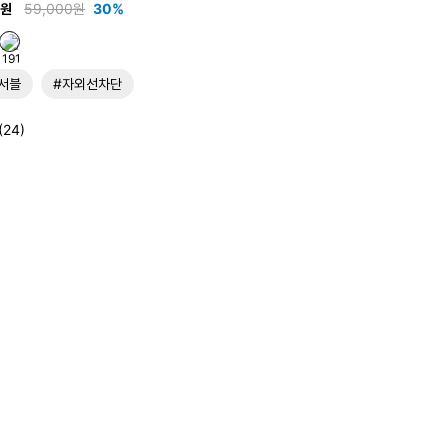
0원
59,000원
30%
서블
#자외선차단
(24)