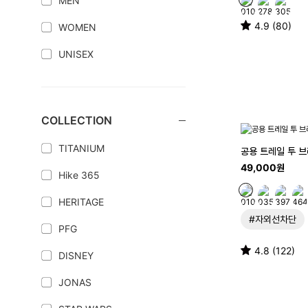
MEN
4.9 (80)
WOMEN
UNISEX
COLLECTION
TITANIUM
공용 트레일 투 
49,000원
Hike 365
HERITAGE
#자외선차단
PFG
4.8 (122)
DISNEY
JONAS