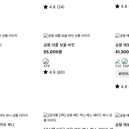
4.8 
4.8 (24)
니
공용 데졸 보울 버킷
공용 애
55,000원
41,30
4.9 (80)
#리버
4.8 
브러쉬 부니
공용 애