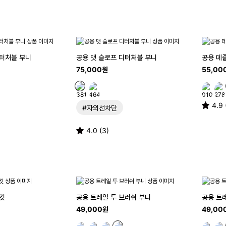
디터처블 부니
공용 맷 슬로프 디터처블 부니
공용 데
75,000원
55,00
4.9 
#자외선차단
4.0 (3)
버킷
공용 트레일 투 브러쉬 부니
공용 트
49,000원
49,00