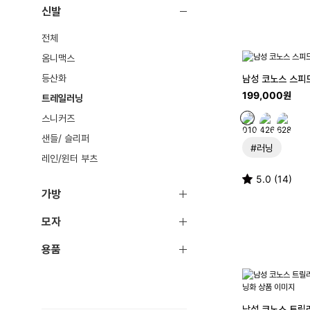
신발
전체
옴니맥스
등산화
남성 코노스 스피드
199,000원
트레일러닝
스니커즈
샌들/ 슬리퍼
#러닝
레인/윈터 부츠
5.0 (14)
가방
모자
용품
남성 코노스 트릴