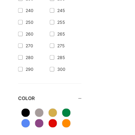
240
245
250
255
260
265
270
275
280
285
290
300
COLOR