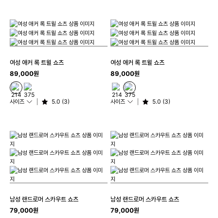
여성 애커 록 트윌 쇼츠
여성 애커 록 트윌 쇼츠
89,000원
89,000원
사이즈
5.0 (3)
사이즈
5.0 (3)
남성 랜드로머 스카우트 쇼츠
남성 랜드로머 스카우트 쇼츠
79,000원
79,000원