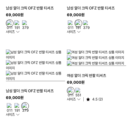
남성 알더 크릭 OFZ 반팔 티셔츠
남성 알더 크릭 OFZ 반팔 티셔츠
69,000원
69,000원
사이즈
사이즈
여성 알더 크릭 반팔 티셔츠
69,000원
남성 알더 크릭 OFZ 반팔 티셔츠
69,000원
사이즈
4.5 (2)
사이즈