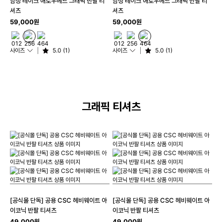
남성 레이크 애로우헤드 그래픽 반팔 티
남성 레이크 애로우헤드 그래픽 반팔 티
셔츠
셔츠
59,000원
59,000원
사이즈
5.0 (1)
사이즈
5.0 (1)
그래픽 티셔츠
[공식몰 단독] 공용 CSC 헤비웨이트 아
[공식몰 단독] 공용 CSC 헤비웨이트 아
이코닉 반팔 티셔츠
이코닉 반팔 티셔츠
49,000원
49,000원