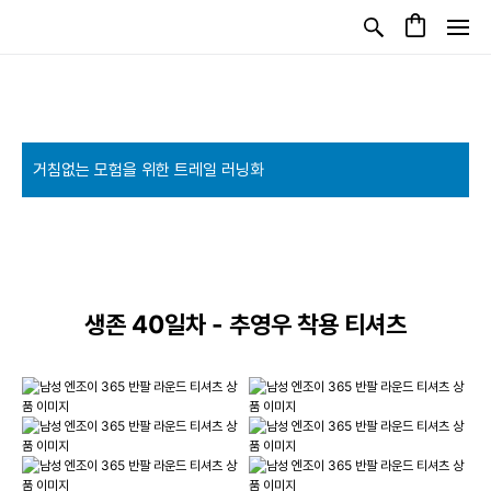
생존 40일차 - 추영우 착용 티셔츠
쿠폰 모두 받기
구매확정 하러가기