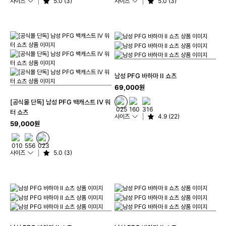
사이즈
5.0 (3)
사이즈
5.0 (3)
남성 PFG 바하마 II 쇼츠
69,000원
[공식몰 단독] 남성 PFG 백캐스트 IV 워
터 쇼츠
사이즈
4.9 (22)
59,000원
사이즈
5.0 (3)