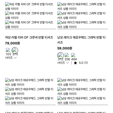
여성 러벨 리버 OF 크루넥 반팔 티셔츠
남성 레이크 애로우헤드 그래픽 반팔 티
셔츠
79,000원
59,000원
사이즈
사이즈
5.0 (1)