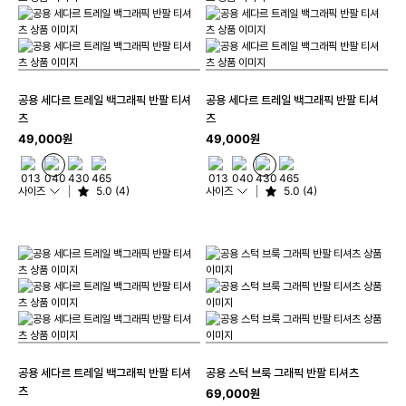
공용 세다르 트레일 백그래픽 반팔 티셔
공용 세다르 트레일 백그래픽 반팔 티셔
츠
츠
49,000원
49,000원
사이즈
5.0 (4)
사이즈
5.0 (4)
공용 세다르 트레일 백그래픽 반팔 티셔
공용 스턱 브룩 그래픽 반팔 티셔츠
츠
69,000원