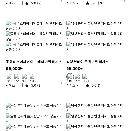
+1
+1
사이즈
5.0 (2)
사이즈
5.0 (2)
공용 데스페어 베이 그래픽 반팔 티셔츠
남성 본피쉬 플랫 반팔 티셔츠
69,000원
59,000원
+1
사이즈
5.0 (2)
사이즈
5.0 (1)