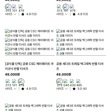
사이즈
4.9 (12)
사이즈
4.9 (12)
[공식몰 단독] 공용 CSC 헤비웨이트 아
공용 세다르 트레일 백그래픽 반팔 티셔
이코닉 반팔 티셔츠
츠
49,000원
49,000원
사이즈
4.9 (12)
사이즈
5.0 (4)