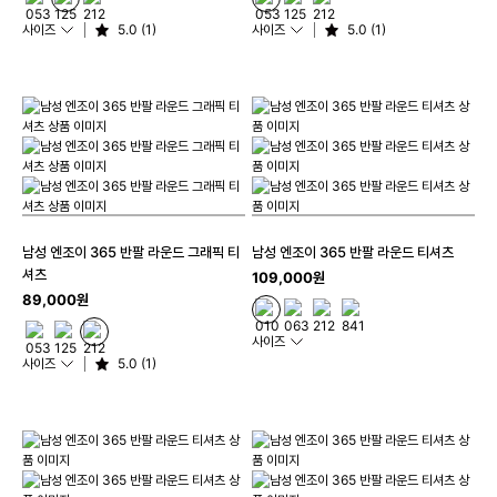
사이즈
5.0 (1)
사이즈
5.0 (1)
남성 엔조이 365 반팔 라운드 그래픽 티
남성 엔조이 365 반팔 라운드 티셔츠
셔츠
109,000원
89,000원
사이즈
사이즈
5.0 (1)