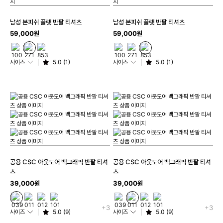
남성 본피쉬 플랫 반팔 티셔츠
남성 본피쉬 플랫 반팔 티셔츠
59,000원
59,000원
사이즈
5.0 (1)
사이즈
5.0 (1)
공용 CSC 아웃도어 백그래픽 반팔 티셔
공용 CSC 아웃도어 백그래픽 반팔 티셔
츠
츠
39,000원
39,000원
+3
+3
사이즈
5.0 (9)
사이즈
5.0 (9)