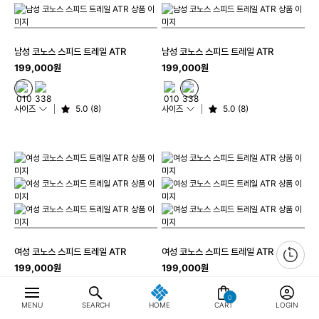
남성 코노스 스피드 트레일 ATR
남성 코노스 스피드 트레일 ATR
199,000원
199,000원
사이즈
5.0 (8)
사이즈
5.0 (8)
여성 코노스 스피드 트레일 ATR
여성 코노스 스피드 트레일 ATR
199,000원
199,000원
0
MENU
SEARCH
HOME
CART
LOGIN
사이즈
5.0 (2)
사이즈
5.0 (2)