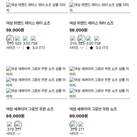
여성 위켄드 레이스 워터 쇼츠
여성 위켄드 레이스 워터 쇼츠
59,000원
59,000원
사이즈
5.0 (11)
사이즈
5.0 (11)
여성 세콰이어 그로브 우븐 쇼츠
여성 세콰이어 그로브 우븐 쇼츠
69,000원
69,000원
사이즈
사이즈