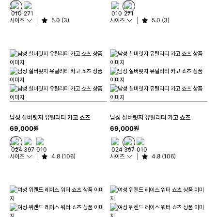
사이즈
5.0 (3)
사이즈
5.0 (3)
남성 실버릿지 유틸리티 카고 쇼츠
남성 실버릿지 유틸리티 카고 쇼츠
69,000원
69,000원
사이즈
4.8 (106)
사이즈
4.8 (106)