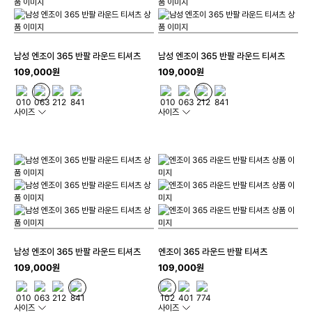
남성 엔조이 365 반팔 라운드 티셔츠
남성 엔조이 365 반팔 라운드 티셔츠
109,000원
109,000원
사이즈
사이즈
남성 엔조이 365 반팔 라운드 티셔츠
엔조이 365 라운드 반팔 티셔츠
109,000원
109,000원
사이즈
사이즈